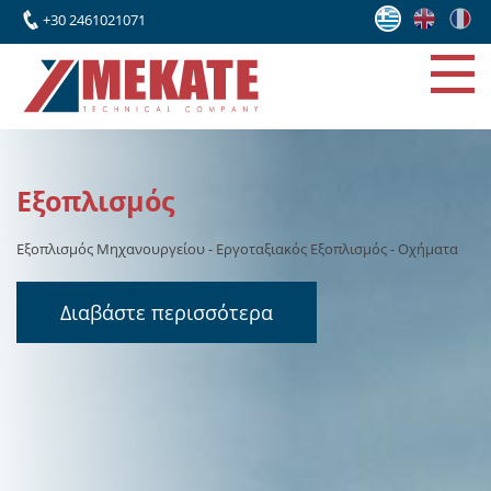
+30 2461021071
Έργα
ατα
Το τελευταίο διάστημα, η εταιρεία μας έχει επεκτείνει τη
δραστηριότητά της, σε συνεργασία με κορυφαία ελληνικά γραφ
μελετών και διεθνείς οίκους, αναλαμβάνοντας την κατασκευή κ
ανέγερση σημαντικών βιομηχανικών εγκαταστάσεων
Διαβάστε περισσότερα