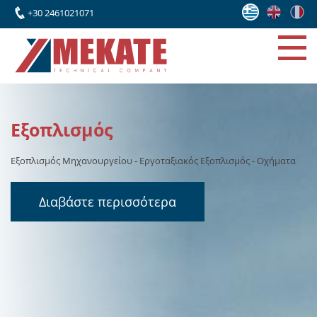
+30 2461021071
Έργα
Το τελευταίο διάστημα, η εταιρεία μας έχει επεκτείνει τη
δραστηριότητά της, σε συνεργασία με κορυφαία ελληνικά γραφεία
μελετών και διεθνείς οίκους, αναλαμβάνοντας την κατασκευή και
ανέγερση σημαντικών βιομηχανικών εγκαταστάσεων
Διαβάστε περισσότερα